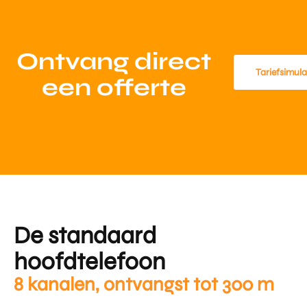
Ontvang direct
Tariefsimula
een offerte
De standaard
hoofdtelefoon
8 kanalen, ontvangst tot 300 m