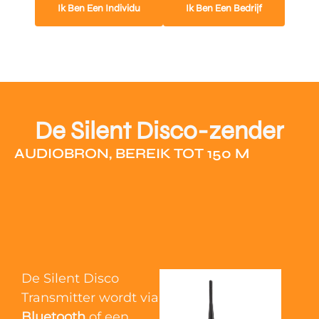
Ik Ben Een Individu
Ik Ben Een Bedrijf
De Silent Disco-zender
AUDIOBRON, BEREIK TOT 150 M
De Silent Disco
Transmitter wordt via
Bluetooth
of een