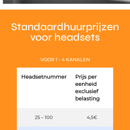
Standaardhuurprijzen
voor headsets
VOOR 1 - 4 KANALEN
Headsetnummer
Prijs per
eenheid
exclusief
belasting
25 – 100
4,5€